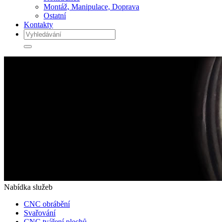
Montáž, Manipulace, Doprava
Ostatní
Kontakty
Nabídka služeb
CNC obrábění
Svařování
CNC tváření plechů