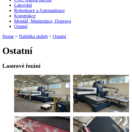
Lakování
Robotizace a Automatizace
Konstrukce
Montáž, Manipulace, Doprava
Ostatní
Home
>
Nabídka služeb
>
Ostatní
Ostatní
Laserové řezání