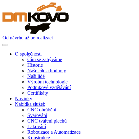
Od návrhu až po realizaci
O společnosti
Čím se zabýváme
Historie
Naše cíle a hodnoty
Naši lidé
Výrobní technologie
Podnikové vzdělávání
Certifikáty
Novinky
Nabídka služeb
CNC obrábění
Svařování
CNC tváření plechů
Lakování
Robotizace a Automatizace
Konstrukce